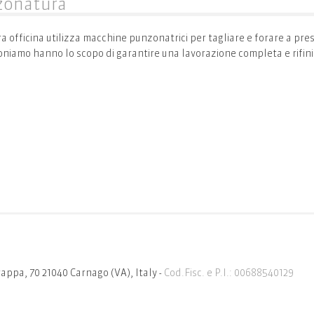
zonatura
a officina utilizza macchine punzonatrici per tagliare e forare a pres
oniamo hanno lo scopo di garantire una lavorazione completa e rifini
rappa, 70 21040 Carnago (VA), Italy -
Cod.Fisc. e P.I.: 00688540129